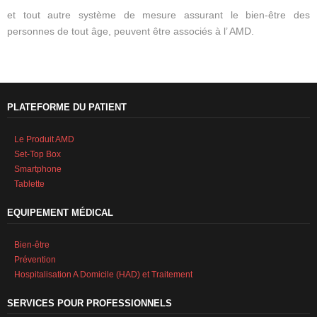
et tout autre système de mesure assurant le bien-être des
personnes de tout âge, peuvent être associés à l’ AMD.
PLATEFORME DU PATIENT
Le Produit AMD
Set-Top Box
Smartphone
Tablette
EQUIPEMENT MÉDICAL
Bien-être
Prévention
Hospitalisation A Domicile (HAD) et Traitement
SERVICES POUR PROFESSIONNELS